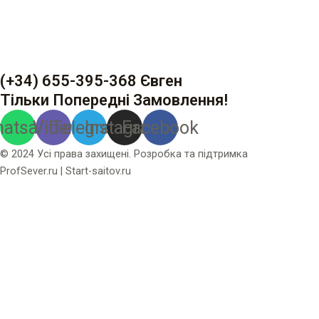
(+34) 655-395-368 Євген
Тільки Попередні Замовлення!
atsapp
Viber
Telegram
Instagram
Facebook
© 2024 Усі права захищені. Розробка та підтримка
ProfSever.ru
|
Start-saitov.ru