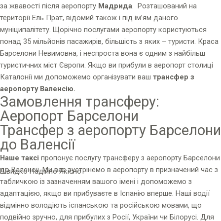
за жвавості після аеропорту
Мадрида
. Розташований на
території Ель Прат, відомий також і під ім’ям даного
муніципалітету. Щорічно послугами аеропорту користуються
понад 35 мільйонів пасажирів, більшість з яких – туристи. Краса
Барселони Невимовна, і неспроста вона є одним з найбільш
туристичних міст Європи. Якщо ви прибули в аеропорт столиці
Каталонії ми допоможемо організувати ваш
трансфер з
аеропорту Валенсію.
Замовлення трансферу:
Аеропорт Барселони
Трансфер з аеропорту Барселони
до Валенсії
Наше таксі
пропонує послугу трансферу з аеропорту Барселони
до Валенсії. Ми вас зустрінемо в аеропорту в призначений час з
Швидко Надійно Якісно
табличкою із зазначенням вашого імені і допоможемо з
адаптацією, якщо ви прибуваєте в Іспанію вперше. Наші водії
відмінно володіють іспанською та російською мовами, що
подвійно зручно, для прибулих з Росії, України чи Білорусі. Для