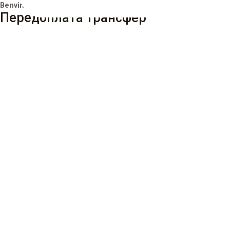
Benvinguts a Barcelona!
Передоплата трансфер