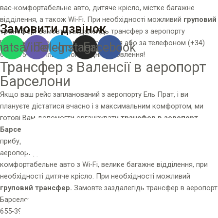
вас-комфортабельне авто, дитяче крісло, містке багажне
відділення, а також Wi-Fi. При необхідності можливий
груповий
Замовити дзвінок
трансфер
. Замовте заздалегідь трансфер з аеропорту
Барселони через
форму замовлення
або за телефоном
(+34)
atsapp
Viber
Telegram
Instagram
Facebook
655-395-368
Тільки Попередні Замовлення!
Трансфер з Валенсії в аеропорт
Menu
Барселони
Якщо ваш рейс запланований з аеропорту Ель Прат, і ви
плануєте дістатися вчасно і з максимальним комфортом, ми
готові Вам допомогти організувати
трансфер в аеропорт
Барселони
. Водій зі знанням іспанської та російської мов
прибуде вчасно в вказане Вами місце і доставить вас в
аеропорт до вказаного часу. До ваших послуг – сучасне
комфортабельне авто з Wi-Fi, велике багажне відділення, при
необхідності дитяче крісло. При необхідності можливий
груповий трансфер.
Замовте заздалегідь трансфер в аеропорт
Барселони через
форму замовлення
або за телефоном
(+34)
655-395-368
Тільки Попередні Замовлення!