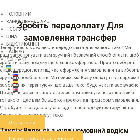
ГОЛОВНИЙ
ЗАМОВЛЕННЯ ТАКСІ
Зробіть передоплату Для
ПОСЛУГА
замовлення трансфер
ЦІНА
ВІДКЛИКАННЯ
Тепер у вас є можливість передоплати для вашого таксі! Ми
ГАЛЕРЕЯ
раді запропонувати вам зручний і безпечний спосіб оплати, щоб
КОНТАКТ
зробити вашу поїздку ще більш комфортною. Просто виберіть
опцію передоплати під час оформлення замовлення та виберіть
зручний спосіб оплати. Ми приймемо Вашу оплату і підтвердимо
замовлення, гарантуючи, що ваше таксі буде чекати вас вчасно.
Це зручне рішення, що дозволяє вам уникнути незручностей з
готівкою і дає вам більше контролю над процесом замовлення.
Спробуйте передоплату сьогодні і насолоджуйтеся зручністю і
безпекою наших послуг таксі.
Оплатити
Таксі у Валенсії з україномовний водієм
Переглянути ліцензію