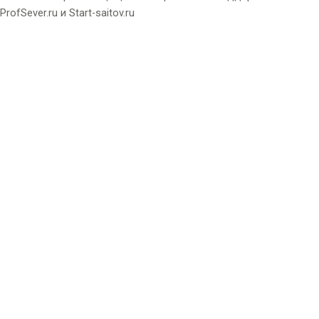
ProfSever.ru
и
Start-saitov.ru