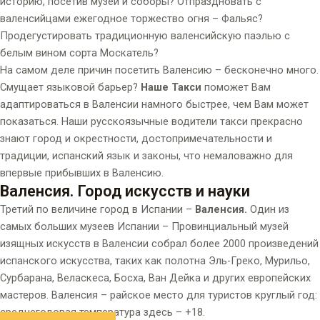
историю, посетив музеи и соборы? Отпраздновать с
валенсийцами ежегодное торжество огня – Фальяс?
Продегустировать традиционную валенсийскую паэлью с
белым вином сорта Москатель?
На самом деле причин посетить Валенсию – бесконечно много.
Смущает языковой барьер?
Наше Такси
поможет Вам
адаптироваться в Валенсии намного быстрее, чем Вам может
показаться. Наши русскоязычные водители такси прекрасно
знают город и окрестности, достопримечательности и
традиции, испанский язык и законы, что немаловажно для
впервые прибывших в Валенсию.
Валенсия. Город искусств и науки
Третий по величине город в Испании –
Валенсия.
Один из
самых больших музеев Испании – Провинциальный музей
изящных искусств в Валенсии собрал более 2000 произведений
испанского искусства, таких как полотна Эль-Греко, Мурильо,
Сурбарана, Веласкеса, Босха, Ван Дейка и других европейских
мастеров. Валенсия – райское место для туристов круглый год:
среднегодовая температура здесь – +18.